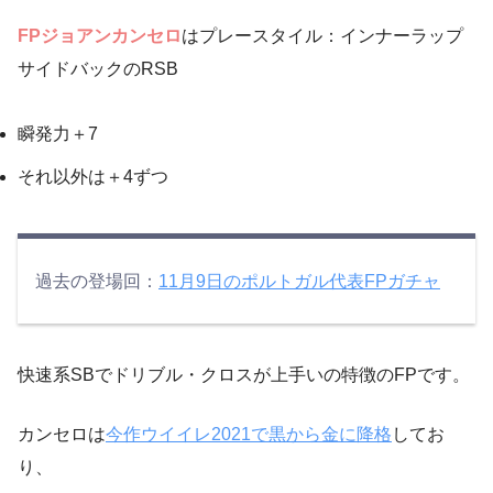
FPジョアンカンセロ
はプレースタイル：インナーラップ
サイドバックのRSB
瞬発力＋7
それ以外は＋4ずつ
過去の登場回：
11月9日のポルトガル代表FPガチャ
快速系SBでドリブル・クロスが上手いの特徴のFPです。
カンセロは
今作ウイイレ2021で黒から金に降格
してお
り、