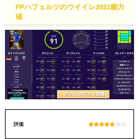
FPハフェルツのウイイレ2021能力
値
評価
(5.0)