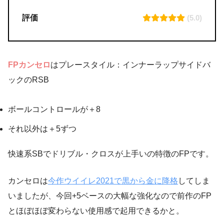
評価
(5.0)
FPカンセロ
はプレースタイル：インナーラップサイドバ
ックのRSB
ボールコントロールが＋8
それ以外は＋5ずつ
快速系SBでドリブル・クロスが上手いの特徴のFPです。
カンセロは
今作ウイイレ2021で黒から金に降格
してしま
いましたが、今回+5ベースの大幅な強化なので前作のFP
とほぼほぼ変わらない使用感で起用できるかと。