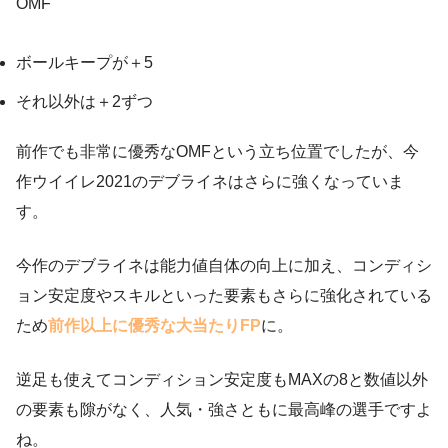
OMF
ボールキープが＋5
それ以外は＋2ずつ
前作でも非常に優秀なOMFという立ち位置でしたが、今
作ウイイレ2021のデブライネはさらに強くなっていま
す。
今作のデブライネは能力値自体の向上に加え、コンディシ
ョン安定度やスキルといった要素もさらに強化されている
ため
前作以上に優秀な大当たりFP
に。
逆足も使えてコンディション安定度もMAXの8と数値以外
の要素も隙がなく、人気・強さともに最高峰の選手ですよ
ね。