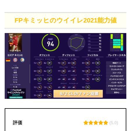
FPキミッヒのウイイレ2021能力値
評価
(5.0)