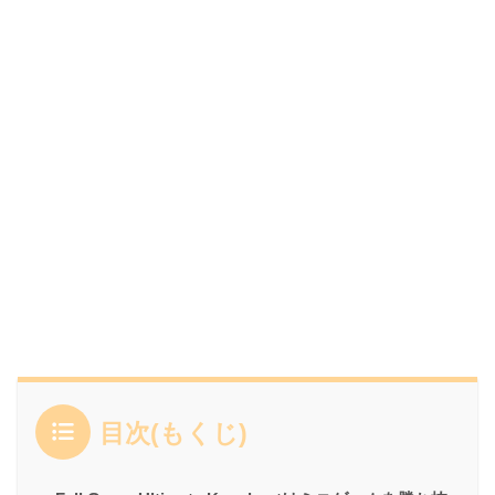
目次(もくじ)