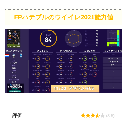
FPハテブルのウイイレ2021能力値
評価
(3.5)