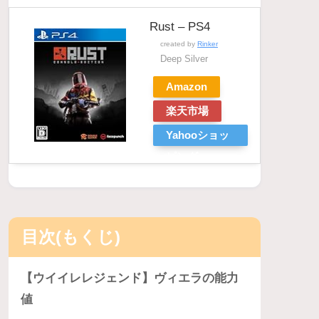
Rust – PS4
created by
Rinker
Deep Silver
Amazon
楽天市場
Yahooショッ
ピング
目次(もくじ)
【ウイイレレジェンド】ヴィエラの能力
値