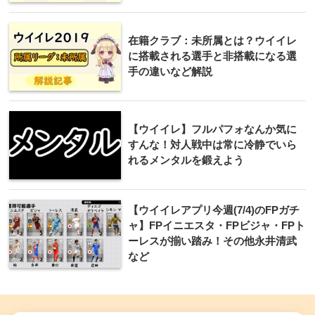
在籍クラブ：未所属とは？ウイイレ
に搭載される選手と非搭載になる選
手の違いなど解説
【ウイイレ】フルパフォなんか気に
すんな！対人戦中は常に冷静でいら
れるメンタルを鍛えよう
【ウイイレアプリ今週(7/4)のFPガチ
ャ】FPイニエスタ・FPビジャ・FPト
ーレスが揃い踏み！その他永井清武
など