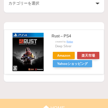
Rust – PS4
created by
Rinker
Deep Silver
Amazon
楽天市場
Yahooショッピング