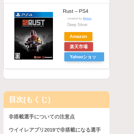
Rust – PS4
created by
Rinker
Deep Silver
Amazon
楽天市場
Yahooショッ
ピング
目次(もくじ)
非搭載選手についての注意点
ウイイレアプリ2019で非搭載になる選手