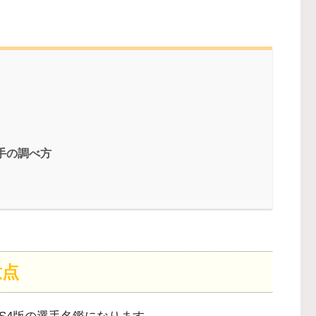
手の調べ方
意点