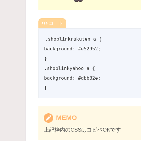
コード
.shoplinkrakuten a {

background: #e52952;

}

.shoplinkyahoo a {

background: #dbb82e;

}
MEMO
上記枠内のCSSはコピペOKです