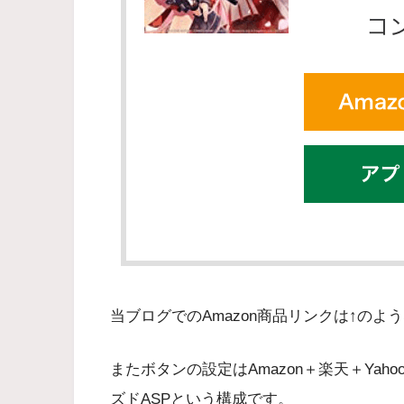
当ブログでのAmazon商品リンクは↑のよ
またボタンの設定はAmazon＋楽天＋Yah
ズドASPという構成です。