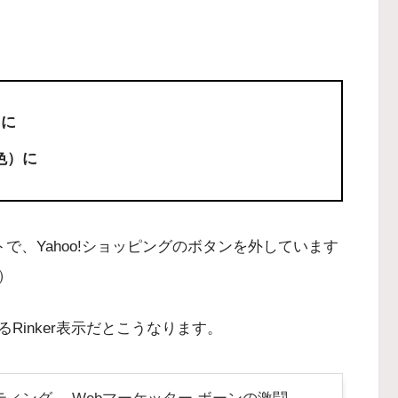
）に
土色）に
トで、Yahoo!ショッピングのボタンを外しています
）
Rinker表示だとこうなります。