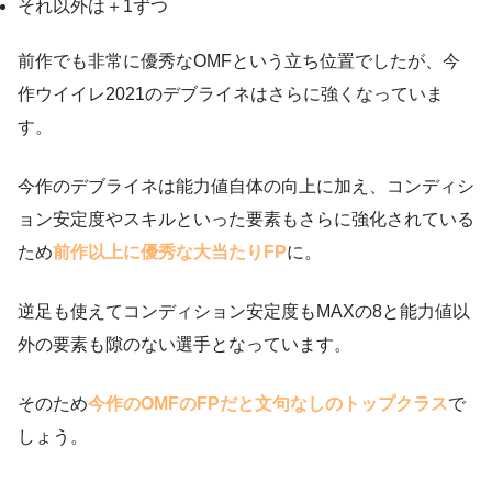
それ以外は＋1ずつ
前作でも非常に優秀なOMFという立ち位置でしたが、今
作ウイイレ2021のデブライネはさらに強くなっていま
す。
今作のデブライネは能力値自体の向上に加え、コンディシ
ョン安定度やスキルといった要素もさらに強化されている
ため
前作以上に優秀な大当たりFP
に。
逆足も使えてコンディション安定度もMAXの8と能力値以
外の要素も隙のない選手となっています。
そのため
今作のOMFのFPだと文句なしのトップクラス
で
しょう。