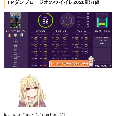
FPダンブロージオのウイイレ2020能力値
[star rate=”” max=”5″ number=”1″]