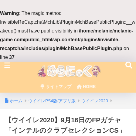
Warning
: The magic method
InvisibleReCaptcha\MchLib\Plugin\MchBasePublicPlugin::__w
akeup() must have public visibility in
/home/melanic/melanic-
game.com/public_html/wp-content/plugins/invisible-
recaptcha/includes/plugin/MchBasePublicPlugin.php
on
line
37
サイトマップ
HOME
ホーム
ウイイレPS4版/アプリ版
ウイイレ2020
【ウイイレ2020】9月16日のFPガチャ
「インテルのクラブセレクションCS」