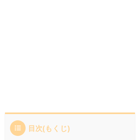
目次(もくじ)