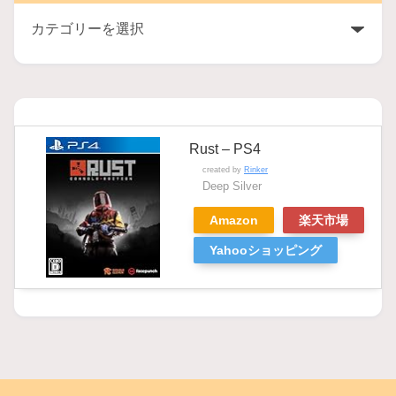
Rust – PS4
created by
Rinker
Deep Silver
Amazon
楽天市場
Yahooショッピング